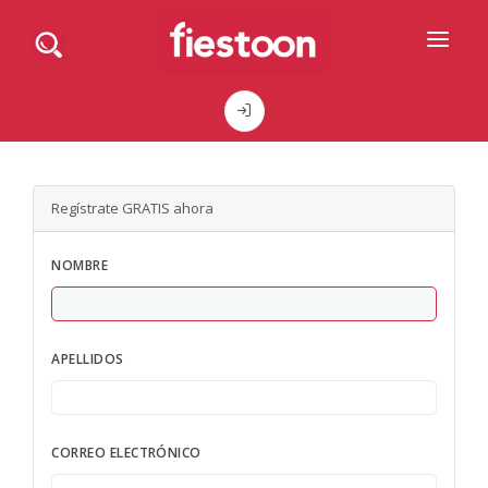
DIRECTORIO DE PROFESIONALES
PEDIR PRESUPUESTO
BLOG
Regístrate GRATIS ahora
ANÚNCIATE
NOMBRE
CONTACTO
APELLIDOS
CORREO ELECTRÓNICO